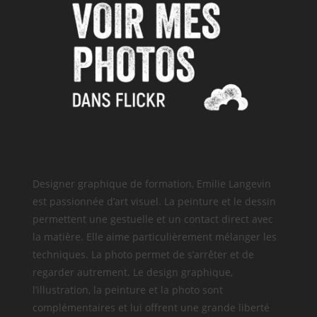
Designer graphique de formation, Emilie Langevin
est passionnée d’art visuel. La peinture et le dessin
permettent une gestuelle et un contact direct avec
la matière. Elle aime particulièrement mélanger les
techniques. La photo permet de s’arrêter et de
regarder autrement. Le design graphique,
l’illustration, la peinture et la photo sont
complémentaires et lui offrent une grande liberté